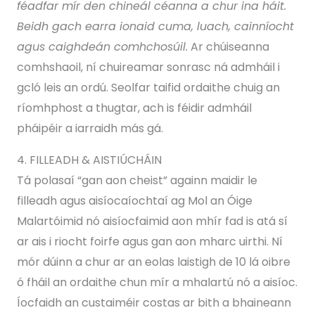
féadfar mír den chineál céanna a chur ina háit.
Beidh gach earra ionaid cuma, luach, cainníocht
agus caighdeán comhchosúil.
Ar chúiseanna
comhshaoil, ní chuireamar sonrasc ná admháil i
gcló leis an ordú. Seolfar taifid ordaithe chuig an
ríomhphost a thugtar, ach is féidir admháil
pháipéir a iarraidh más gá.
4. FILLEADH & AISTIÚCHÁIN
Tá polasaí “gan aon cheist” againn maidir le
filleadh agus aisíocaíochtaí ag Mol an Óige
Malartóimid nó aisíocfaimid aon mhír fad is atá sí
ar ais i riocht foirfe agus gan aon mharc uirthi. Ní
mór dúinn a chur ar an eolas laistigh de 10 lá oibre
ó fháil an ordaithe chun mír a mhalartú nó a aisíoc.
Íocfaidh an custaiméir costas ar bith a bhaineann