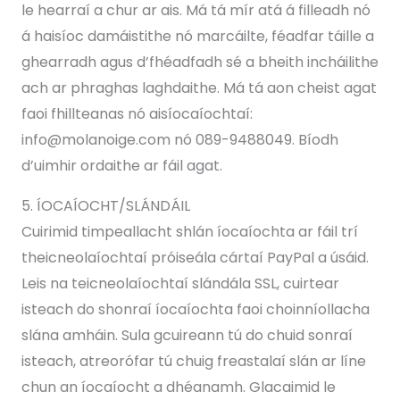
le hearraí a chur ar ais. Má tá mír atá á filleadh nó
á haisíoc damáistithe nó marcáilte, féadfar táille a
ghearradh agus d’fhéadfadh sé a bheith incháilithe
ach ar phraghas laghdaithe. Má tá aon cheist agat
faoi fhillteanas nó aisíocaíochtaí:
info@molanoige.com nó 089-9488049. Bíodh
d’uimhir ordaithe ar fáil agat.
5. ÍOCAÍOCHT/SLÁNDÁIL
Cuirimid timpeallacht shlán íocaíochta ar fáil trí
theicneolaíochtaí próiseála cártaí PayPal a úsáid.
Leis na teicneolaíochtaí slándála SSL, cuirtear
isteach do shonraí íocaíochta faoi choinníollacha
slána amháin. Sula gcuireann tú do chuid sonraí
isteach, atreorófar tú chuig freastalaí slán ar líne
chun an íocaíocht a dhéanamh. Glacaimid le