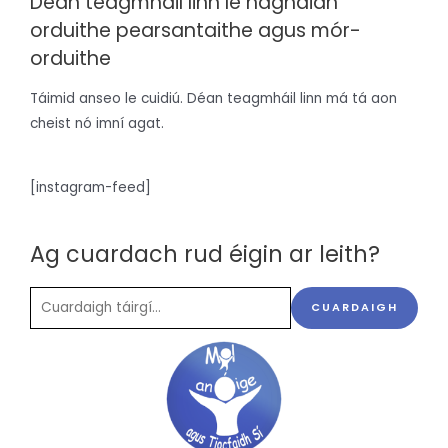
Déan teagmháil linn le haghaidh
orduithe pearsantaithe agus mór-
orduithe
Táimid anseo le cuidiú. Déan teagmháil linn má tá aon
cheist nó imní agat.
[instagram-feed]
Ag cuardach rud éigin ar leith?
CUARDAIGH