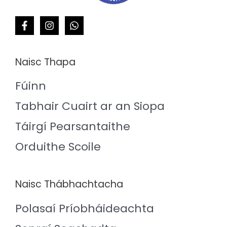
Naisc Thapa
Fúinn
Tabhair Cuairt ar an Siopa
Táirgí Pearsantaithe
Orduithe Scoile
Naisc Thábhachtacha
Polasaí Príobháideachta