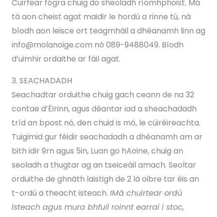
Cuirfear fógra chuig do sheoladh ríomhphoist. Má
tá aon cheist agat maidir le hordú a rinne tú, ná
bíodh aon leisce ort teagmháil a dhéanamh linn ag
info@molanoige.com nó 089-9488049. Bíodh
d’uimhir ordaithe ar fáil agat.
3. SEACHADADH
Seachadtar orduithe chuig gach ceann de na 32
contae d’Éirinn, agus déantar iad a sheachadadh
tríd an bpost nó, den chuid is mó, le cúiréireachta.
Tuigimid gur féidir seachadadh a dhéanamh am ar
bith idir 9rn agus 5in, Luan go hAoine, chuig an
seoladh a thugtar ag an tseiceáil amach. Seoltar
orduithe de ghnáth laistigh de 2 lá oibre tar éis an
t-ordú a theacht isteach.
IMá chuirtear ordú
isteach agus mura bhfuil roinnt earraí i stoc,