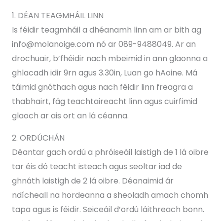
1. DÉAN TEAGMHÁIL LINN
Is féidir teagmháil a dhéanamh linn am ar bith ag
info@molanoige.com nó ar 089-9488049. Ar an
drochuair, b’fhéidir nach mbeimid in ann glaonna a
ghlacadh idir 9rn agus 3.30in, Luan go hAoine. Má
táimid gnóthach agus nach féidir linn freagra a
thabhairt, fág teachtaireacht linn agus cuirfimid
glaoch ar ais ort an lá céanna.
2. ORDÚCHÁN
Déantar gach ordú a phróiseáil laistigh de 1 lá oibre
tar éis dó teacht isteach agus seoltar iad de
ghnáth laistigh de 2 lá oibre. Déanaimid ár
ndícheall na hordeanna a sheoladh amach chomh
tapa agus is féidir. Seiceáil d’ordú láithreach bonn.