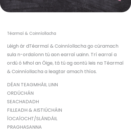
Téarmaí & Coinníollacha
Léigh ár dTéarmaí & Coinníollacha go cúramach
sula n-ordaíonn tú aon earraí uainn. Trí earraí a
ordú ó Mhol an Óige, tá tú ag aontú leis na Téarmaí
& Coinníollacha a leagtar amach thíos.
DÉAN TEAGMHÁIL LINN
ORDÚCHÁN
SEACHADADH
FILLEADH & AISTIÚCHÁIN
ÍOCAÍOCHT/SLÁNDÁIL
PRAGHASANNA