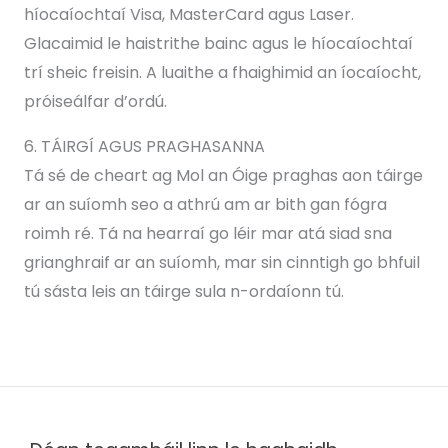
híocaíochtaí Visa, MasterCard agus Laser.
Glacaimid le haistrithe bainc agus le híocaíochtaí
trí sheic freisin. A luaithe a fhaighimid an íocaíocht,
próiseálfar d’ordú.
6. TÁIRGÍ AGUS PRAGHASANNA
Tá sé de cheart ag Mol an Óige praghas aon táirge
ar an suíomh seo a athrú am ar bith gan fógra
roimh ré. Tá na hearraí go léir mar atá siad sna
grianghraif ar an suíomh, mar sin cinntigh go bhfuil
tú sásta leis an táirge sula n-ordaíonn tú.