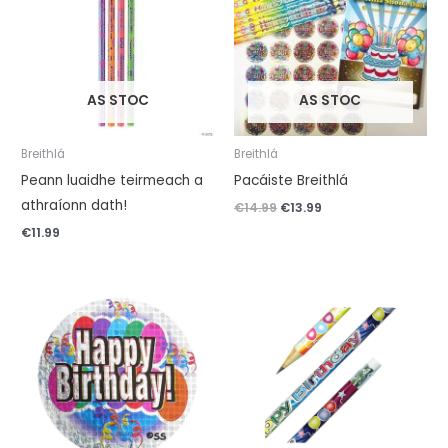
praghas
praghas
bunaidh.
reatha.
AS STOC
AS STOC
Breithlá
Breithlá
Peann luaidhe teirmeach a
Pacáiste Breithlá
athraíonn dath!
€
14.99
€
13.99
€
11.99