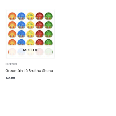
AS STOC
Breithlá
Greamáin Lá Breithe Shona
€
2.99