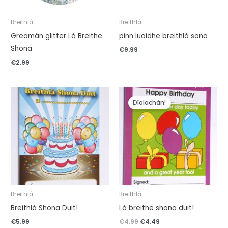
Breithlá
Breithlá
Greamán glitter Lá Breithe
pinn luaidhe breithlá sona
Shona
€
9.99
€
2.99
Ba
Is
é
é
Díolachán!
€4.99
€4.49
an
an
praghas
praghas
bunaidh.
reatha.
Breithlá
Breithlá
Breithlá Shona Duit!
Lá breithe shona duit!
€
5.99
€
4.99
€
4.49