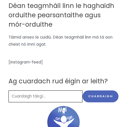
Déan teagmháil linn le haghaidh
orduithe pearsantaithe agus
mór-orduithe
Táimid anseo le cuidiú. Déan teagmháil linn má tá aon
cheist nó imní agat.
[instagram-feed]
Ag cuardach rud éigin ar leith?
CUARDAIGH