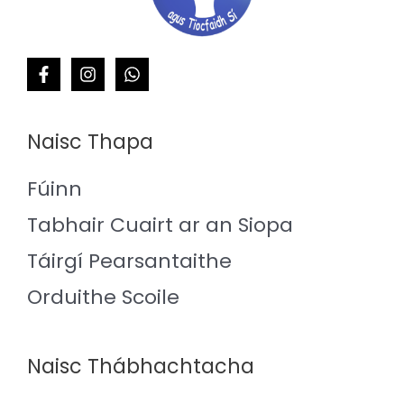
Naisc Thapa
Fúinn
Tabhair Cuairt ar an Siopa
Táirgí Pearsantaithe
Orduithe Scoile
Naisc Thábhachtacha