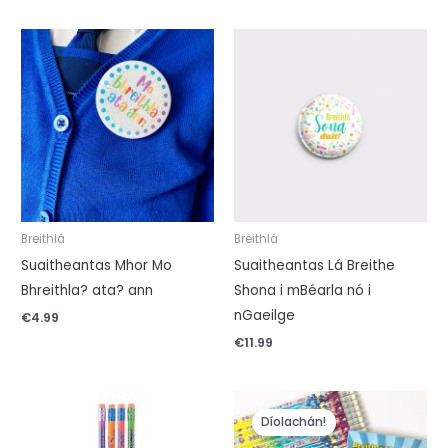
Breithlá
Breithlá
Suaitheantas Mhor Mo
Suaitheantas Lá Breithe
Bhreithla? ata? ann
Shona i mBéarla nó i
nGaeilge
€
4.99
€
11.99
Ba
Is
é
é
Díolachán!
€14.99
€13.99
an
an