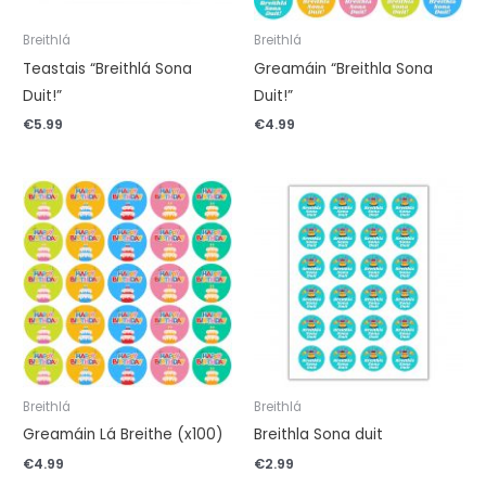
Breithlá
Breithlá
Teastais “Breithlá Sona
Greamáin “Breithla Sona
Duit!”
Duit!”
€
5.99
€
4.99
Breithlá
Breithlá
Greamáin Lá Breithe (x100)
Breithla Sona duit
€
4.99
€
2.99