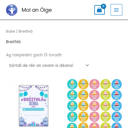
Léim
Cuardaigh:
MAI
Mol an Óige
go
MEN
dtí
Sórtáilte
an
de
réir
Baile
/ Breithlá
t-
an
chinn
ábhar
is
Breithlá
déanaí
Ag taispeáint gach 13 toradh